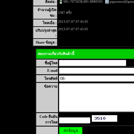
081-7075038,081-8880593
pigeontool@gma
ติดต่อ :
จำนวนผู้เปิด
1387 ครั้ง
ชม :
2013-07-07 07:45:05
โพสเมื่อ :
2013-07-07 07:45:05
ปรับปรุงล่าสุด
:
Share ข้อมูล :
สอบถามเกี่ยวกับสินค้านี้
ชื่อผู้โพส
E-mail
โทรศัพท์
ข้อความ
Code ยืนยัน
การโพส
;