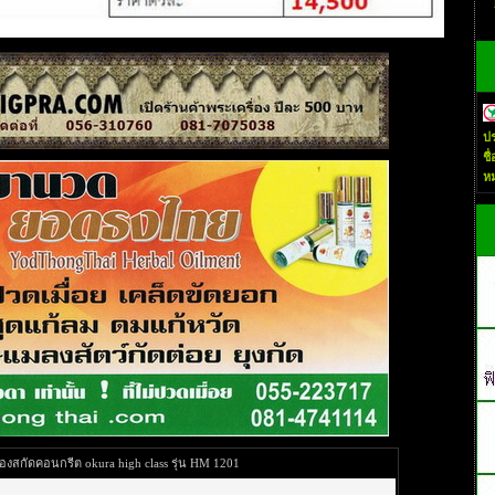
ปร
ชื
ห
องสกัดคอนกรีต okura high class รุ่น HM 1201