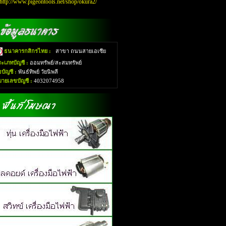
http://www.pigeontools.net/shop/okura2/
ธนาคารกสิกรไทย :
สาขา ถนนสายเอเซีย
ะเภทบัญชี :
ออมทรัพย์/สะสมทรัพย์
่อบัญชี :
พันธ์ทิพย์ วัยนิพลี
มายเลขบัญชี :
4032074958