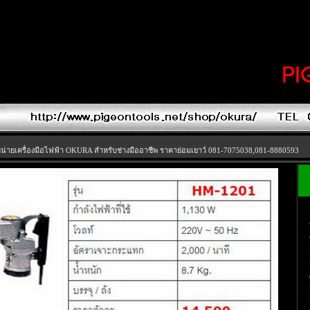
น่ายเครื่องมือไฟฟ้า OKURA สำหรับช่างมืออาชีพ ราคาย่อมเยาว์ 081-7075038,081-8880593