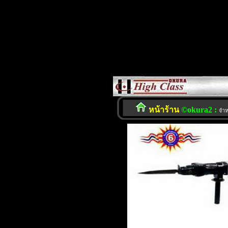
หน้าร้าน
©okura2 :
จำห