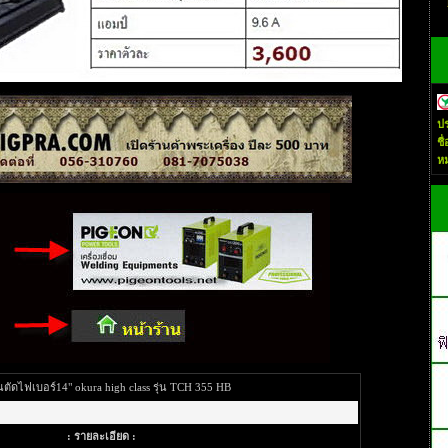
ปร
ชื
ห
ัดไฟเบอร์14" okura high class รุ่น TCH 355 HB
: รายละเอียด :