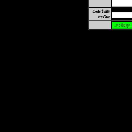
Code ยืนยัน
การโพส