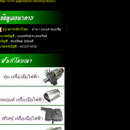
http://www.pigeontools.net/shop/okura2/
ธนาคารกสิกรไทย :
สาขา ถนนสายเอเซีย
ะเภทบัญชี :
ออมทรัพย์/สะสมทรัพย์
่อบัญชี :
พันธ์ทิพย์ วัยนิพลี
มายเลขบัญชี :
4032074958