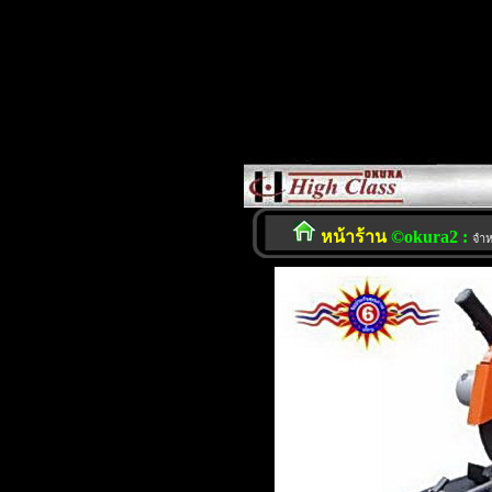
หน้าร้าน
©okura2 :
จำห