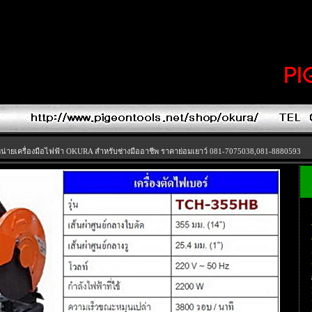
น่ายเครื่องมือไฟฟ้า OKURA สำหรับช่างมืออาชีพ ราคาย่อมเยาว์ 081-7075038,081-8880593