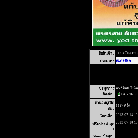
ชื่อสินค้า :
012 ตลับเมตร 
ประเภท :
หมดสต๊อก
พันธ์ทิพย์ วัยนิพ
ข้อมูลการ
081-70750
ติดต่อ :
จำนวนผู้เปิด
1127 ครั้ง
ชม :
2013-07-18 10
โพสเมื่อ :
2013-07-18 10
ปรับปรุงล่าสุด
:
Share ข้อมูล :