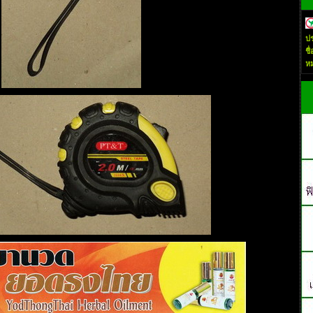
ปร
ชื
ห