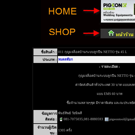
ชื่อสินค้า :
011 กุญแจล็อคบ้านระบบลูกปืน NETTO รุ่น 45 L
ประเภท :
หมดสต๊อก
: รายละเอียด :
กุญแจล็อคบ้านระบบลูกปืน NETTO รุ่น 
ค่าจัดส่งสินค้าทั่วประเทศ 30 บาท แบบลงท
แบบ EMS 60 บาท
ซื้อจำนวนหลายๆชุด มีราคาพิเศษ และจะประหยัดค
พันธ์ทิพย์ วัยนิพลี
ข้อมูลการ
081-7075035,081-8880593
pigeontool@gmai
ติดต่อ :
จำนวนผู้เปิด
1305 ครั้ง
ชม :